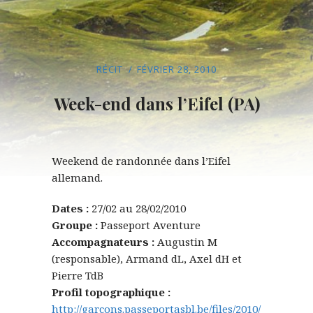
RÉCIT
FÉVRIER 28, 2010
Week-end dans l’Eifel (PA)
Weekend de randonnée dans l’Eifel
allemand.
Dates :
27/02 au 28/02/2010
Groupe :
Passeport Aventure
Accompagnateurs :
Augustin M
(responsable), Armand dL, Axel dH et
Pierre TdB
Profil topographique :
http://garcons.passeportasbl.be/files/2010/