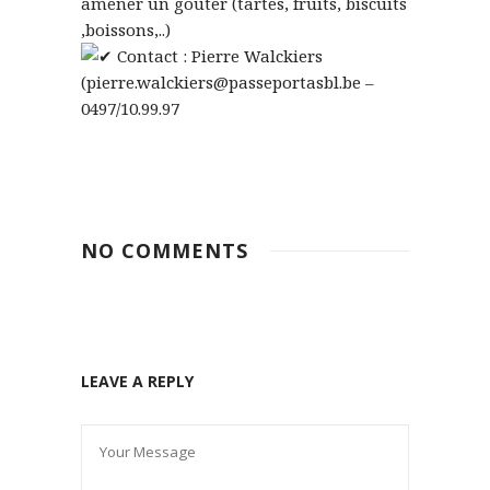
amener un goûter (tartes, fruits, biscuits
,boissons,..)
Contact : Pierre Walckiers
(pierre.walckiers@passeportasbl.be –
0497/10.99.97
NO COMMENTS
LEAVE A REPLY