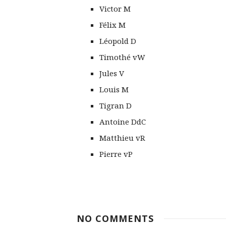
Victor M
Félix M
Léopold D
Timothé vW
Jules V
Louis M
Tigran D
Antoine DdC
Matthieu vR
Pierre vP
NO COMMENTS